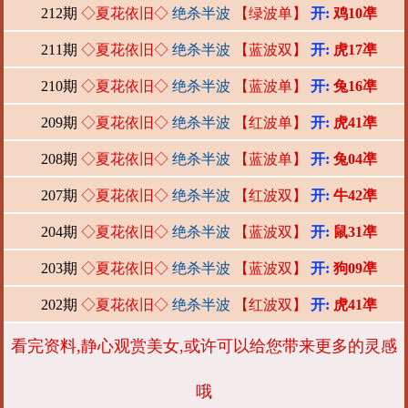
212期
◇
夏花依旧
◇
绝杀半波
【绿波单】
开:
鸡10凖
211期
◇
夏花依旧
◇
绝杀半波
【蓝波双】
开:
虎17凖
210期
◇
夏花依旧
◇
绝杀半波
【蓝波单】
开:
兔16凖
209期
◇
夏花依旧
◇
绝杀半波
【红波单】
开:
虎41凖
208期
◇
夏花依旧
◇
绝杀半波
【蓝波单】
开:
兔04凖
207期
◇
夏花依旧
◇
绝杀半波
【红波双】
开:
牛42凖
204期
◇
夏花依旧
◇
绝杀半波
【蓝波双】
开:
鼠31凖
203期
◇
夏花依旧
◇
绝杀半波
【蓝波双】
开:
狗09凖
202期
◇
夏花依旧
◇
绝杀半波
【红波双】
开:
虎41凖
看完资料,静心观赏美女,或许可以给您带来更多的灵感
哦