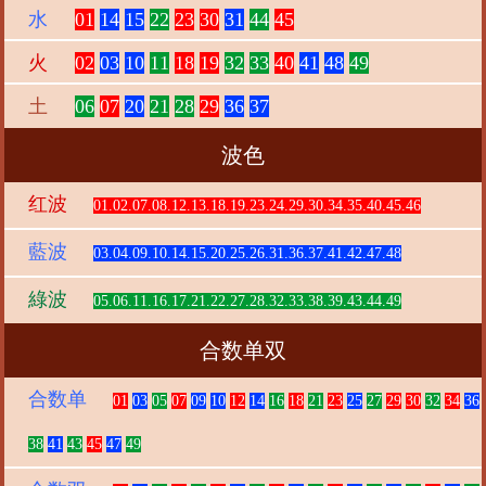
水
01
14
15
22
23
30
31
44
45
火
02
03
10
11
18
19
32
33
40
41
48
49
土
06
07
20
21
28
29
36
37
波色
红波
01.02.07.08.12.13.18.19.23.24.29.30.34.35.40.45.46
藍波
03.04.09.10.14.15.20.25.26.31.36.37.41.42.47.48
綠波
05.06.11.16.17.21.22.27.28.32.33.38.39.43.44.49
合数单双
合数单
01
03
05
07
09
10
12
14
16
18
21
23
25
27
29
30
32
34
36
38
41
43
45
47
49