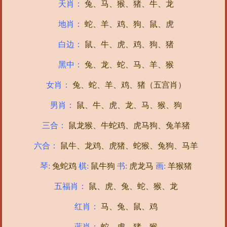
天肖：
兔、马、猴、猪、牛、龙
地肖：
蛇、羊、鸡、狗、鼠、虎
白边：
鼠、牛、虎、鸡、狗、猪
黑中：
兔、龙、蛇、马、羊、猴
女肖：
兔、蛇、羊、鸡、猪（五宫肖）
男肖：
鼠、牛、虎、龙、马、猴、狗
三合：
鼠龙猴、牛蛇鸡、虎马狗、兔羊猪
六合：
鼠牛、龙鸡、虎猪、蛇猴、兔狗、马羊
琴:
兔蛇鸡
棋:
鼠牛狗
书:
虎龙马
画:
羊猴猪
五福肖：
鼠、虎、兔、蛇、猴
、
龙
红肖：
马、兔、鼠、鸡
蓝肖：
蛇、虎、猪、猴