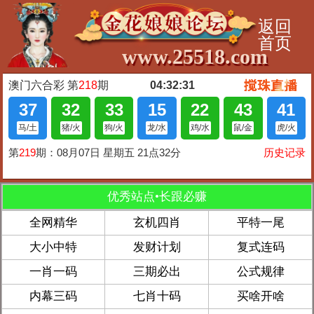
返回
首页
www.25518.com
优秀站点•长跟必赚
全网精华
玄机四肖
平特一尾
大小中特
发财计划
复式连码
一肖一码
三期必出
公式规律
内幕三码
七肖十码
买啥开啥