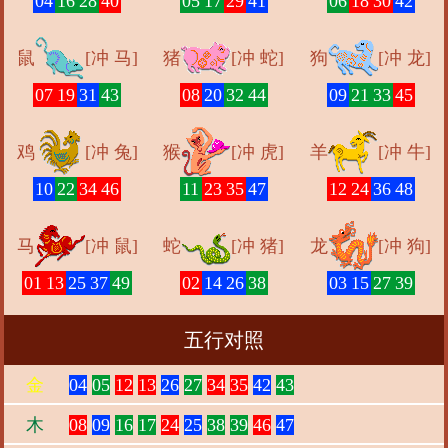
04
16
28
40
05
17
29
41
06
18
30
42
鼠
[冲 马]
猪
[冲 蛇]
狗
[冲 龙]
07
19
31
43
08
20
32
44
09
21
33
45
鸡
[冲 兔]
猴
[冲 虎]
羊
[冲 牛]
10
22
34
46
11
23
35
47
12
24
36
48
马
[冲 鼠]
蛇
[冲 猪]
龙
[冲 狗]
01
13
25
37
49
02
14
26
38
03
15
27
39
五行对照
金
04
05
12
13
26
27
34
35
42
43
木
08
09
16
17
24
25
38
39
46
47