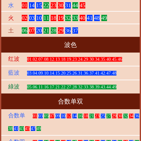
水
01
14
15
22
23
30
31
44
45
火
02
03
10
11
18
19
32
33
40
41
48
49
土
06
07
20
21
28
29
36
37
波色
红波
01.02.07.08.12.13.18.19.23.24.29.30.34.35.40.45.46
藍波
03.04.09.10.14.15.20.25.26.31.36.37.41.42.47.48
綠波
05.06.11.16.17.21.22.27.28.32.33.38.39.43.44.49
合数单双
合数单
01
03
05
07
09
10
12
14
16
18
21
23
25
27
29
30
32
34
36
38
41
43
45
47
49