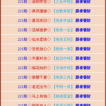
221期
◇眉梢带笑◇
【三头中特】
跟者發財
221期
◇典琪珊娅◇
【合数单双】
跟者發財
221期
◇夏花依旧◇
【绝杀半波】
跟者發財
221期
◇流绪微梦◇
【绝杀一头】
跟者發財
221期
◇似水柔情◇
【绝杀五码】
跟者發財
221期
◇安然放心◇
【绝杀一尾】
跟者發財
221期
◇半夏时光◇
【前后中特】
跟者發財
221期
◇烟花灿烂◇
【天地中特】
跟者發財
221期
◇紫樱千夏◇
【绝杀三肖】
跟者發財
221期
◇老尼法号◇
【平特一肖】
跟者發財
221期
◇马上有钱◇
【精准双波】
跟者發財
221期
◇萌面超人◇
【风雷云雨】
跟者發財