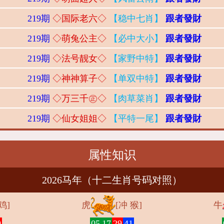
219期
◇国际老六◇
【稳中七肖】
跟者發財
219期
◇萌兔公主◇
【必中大小】
跟者發財
219期
◇法号靓女◇
【家野中特】
跟者發財
219期
◇神神算子◇
【单双中特】
跟者發財
219期
◇万三千㊣◇
【肉草菜肖】
跟者發財
219期
◇仙女姐姐◇
【平特一尾】
跟者發財
属性知识
2026马年（十二生肖号码对照）
鸡]
虎
[冲 猴]
牛
0
05
17
29
41