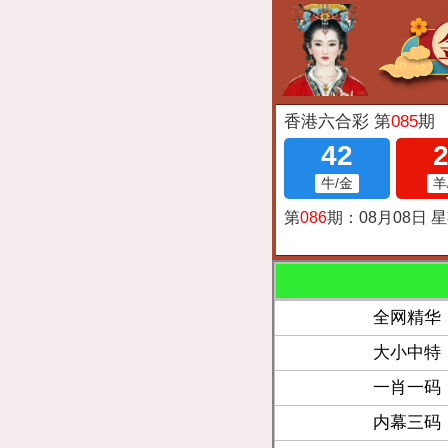
全网精华
大小中特
一肖一码
内幕三码