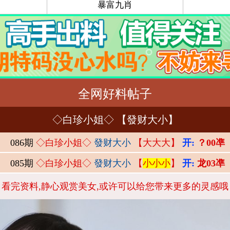
暴富九肖
全网好料帖子
◇白珍小姐◇ 【發财大小】
086期
◇
白
珍
小姐
◇
發财大小
【大大大】
开:
？00凖
085期
◇
白
珍
小姐
◇
發财大小
【
小
小
小
】
开:
龙03凖
看完资料,静心观赏美女,或许可以给您带来更多的灵感哦