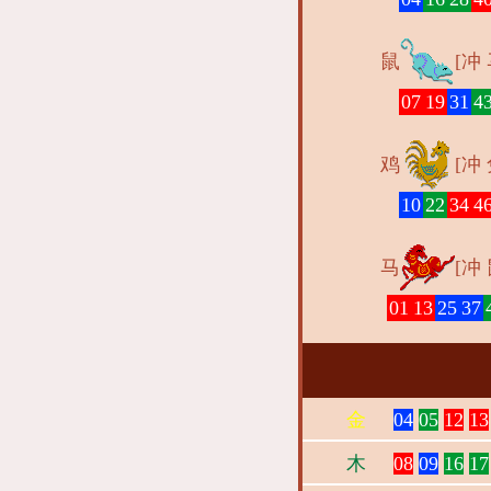
鼠
[冲 
07
19
31
4
鸡
[冲 
10
22
34
4
马
[冲 
01
13
25
37
金
04
05
12
13
木
08
09
16
17