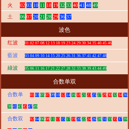
火
02
03
10
11
18
19
32
33
40
41
48
49
土
06
07
20
21
28
29
36
37
波色
红波
01.02.07.08.12.13.18.19.23.24.29.30.34.35.40.45.46
藍波
03.04.09.10.14.15.20.25.26.31.36.37.41.42.47.48
綠波
05.06.11.16.17.21.22.27.28.32.33.38.39.43.44.49
合数单双
合数单
01
03
05
07
09
10
12
14
16
18
21
23
25
27
29
30
32
34
36
38
41
43
45
47
49
合数双
02
04
06
08
11
13
15
17
19
20
22
24
26
28
31
33
35
37
39