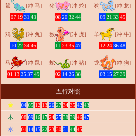
鼠
[冲 马]
猪
[冲 蛇]
狗
[冲 龙]
07
19
31
43
08
20
32
44
09
21
33
45
鸡
[冲 兔]
猴
[冲 虎]
羊
[冲 牛]
10
22
34
46
11
23
35
47
12
24
36
48
马
[冲 鼠]
蛇
[冲 猪]
龙
[冲 狗]
01
13
25
37
49
02
14
26
38
03
15
27
39
五行对照
金
04
05
12
13
26
27
34
35
42
43
木
08
09
16
17
24
25
38
39
46
47
水
01
14
15
22
23
30
31
44
45