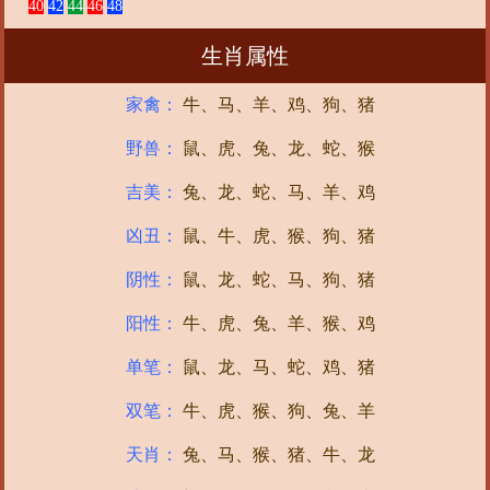
40
42
44
46
48
生肖属性
家禽：
牛、马、羊、鸡、狗、猪
野兽：
鼠、虎、兔、龙、蛇、猴
吉美：
兔、龙、蛇、马、羊、鸡
凶丑：
鼠、牛、虎、猴、狗、猪
阴性：
鼠、龙、蛇、马、狗、猪
阳性：
牛、虎、兔、羊、猴、鸡
单笔：
鼠、龙、马、蛇、鸡、猪
双笔：
牛、
虎、猴、狗、兔、羊
天肖：
兔、马、猴、猪、牛、龙