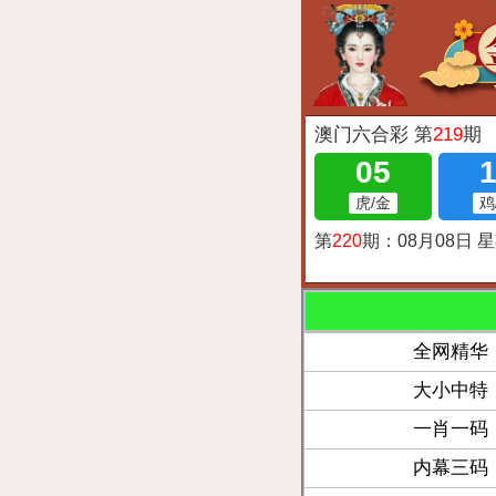
全网精华
大小中特
一肖一码
内幕三码