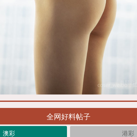
全网好料帖子
澳彩
港彩