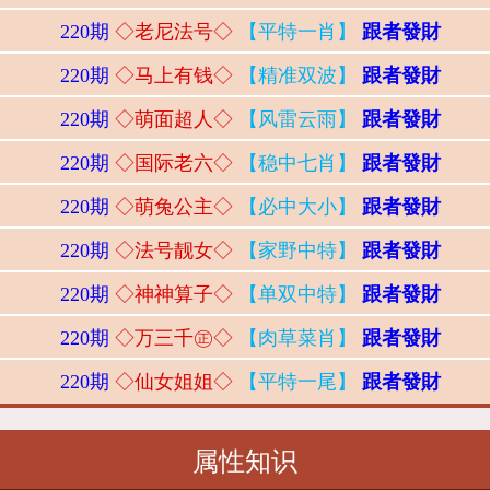
220期
◇老尼法号◇
【平特一肖】
跟者發財
220期
◇马上有钱◇
【精准双波】
跟者發財
220期
◇萌面超人◇
【风雷云雨】
跟者發財
220期
◇国际老六◇
【稳中七肖】
跟者發財
220期
◇萌兔公主◇
【必中大小】
跟者發財
220期
◇法号靓女◇
【家野中特】
跟者發財
220期
◇神神算子◇
【单双中特】
跟者發財
220期
◇万三千㊣◇
【肉草菜肖】
跟者發財
220期
◇仙女姐姐◇
【平特一尾】
跟者發財
属性知识