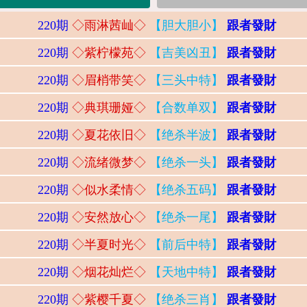
220
期
◇雨淋茜屾◇
【胆大胆小】
跟者發財
220期
◇紫柠檬苑◇
【吉美凶丑】
跟者發財
220期
◇眉梢带笑◇
【三头中特】
跟者發財
220期
◇典琪珊娅◇
【合数单双】
跟者發財
220期
◇夏花依旧◇
【绝杀半波】
跟者發財
220期
◇流绪微梦◇
【绝杀一头】
跟者發財
220期
◇似水柔情◇
【绝杀五码】
跟者發財
220期
◇安然放心◇
【绝杀一尾】
跟者發財
220期
◇半夏时光◇
【前后中特】
跟者發財
220期
◇烟花灿烂◇
【天地中特】
跟者發財
220期
◇紫樱千夏◇
【绝杀三肖】
跟者發財