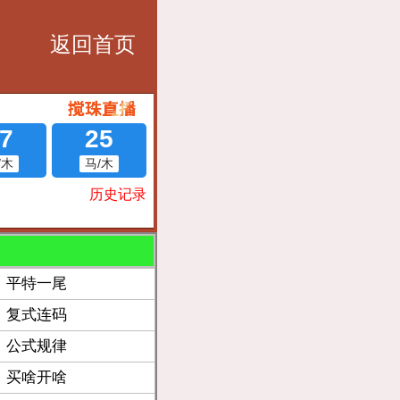
返回首页
平特一尾
复式连码
公式规律
买啥开啥